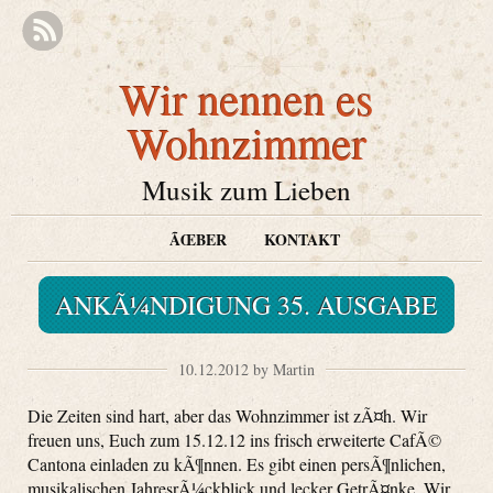
Wir nennen es
Wohnzimmer
Musik zum Lieben
ÃŒBER
KONTAKT
ANKÃ¼NDIGUNG 35. AUSGABE
10.12.2012 by Martin
Die Zeiten sind hart, aber das Wohnzimmer ist zÃ¤h. Wir
freuen uns, Euch zum 15.12.12 ins frisch erweiterte CafÃ©
Cantona einladen zu kÃ¶nnen. Es gibt einen persÃ¶nlichen,
musikalischen JahresrÃ¼ckblick und lecker GetrÃ¤nke. Wir