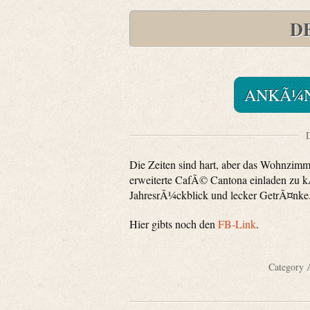
D
ANKÃ¼N
D
Die Zeiten sind hart, aber das Wohnzimme
erweiterte CafÃ© Cantona einladen zu k
JahresrÃ¼ckblick und lecker GetrÃ¤nke.
Hier gibts noch den
FB-Link
.
Category