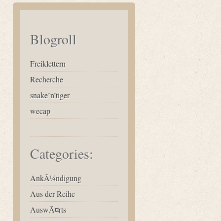
Blogroll
Freiklettern
Recherche
snake’n’tiger
wecap
Categories:
AnkÃ¼ndigung
Aus der Reihe
AuswÃ¤rts