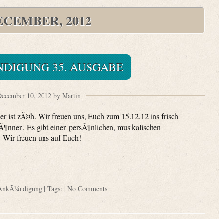
ECEMBER, 2012
DIGUNG 35. AUSGABE
ecember 10, 2012 by Martin
r ist zÃ¤h. Wir freuen uns, Euch zum 15.12.12 ins frisch
Ã¶nnen. Es gibt einen persÃ¶nlichen, musikalischen
 Wir freuen uns auf Euch!
AnkÃ¼ndigung
| Tags: |
No Comments