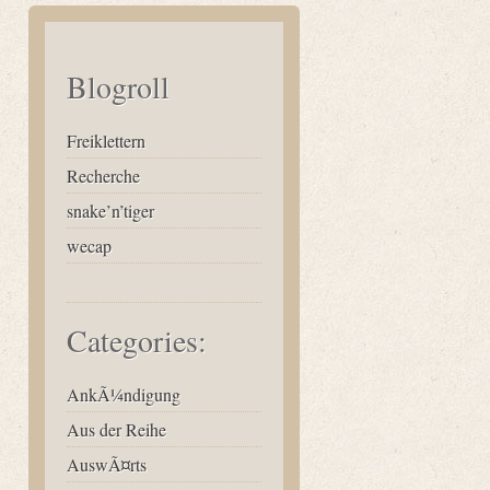
Blogroll
Freiklettern
Recherche
snake’n’tiger
wecap
Categories:
AnkÃ¼ndigung
Aus der Reihe
AuswÃ¤rts