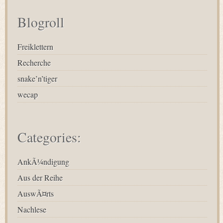
Blogroll
Freiklettern
Recherche
snake’n’tiger
wecap
Categories:
AnkÃ¼ndigung
Aus der Reihe
AuswÃ¤rts
Nachlese