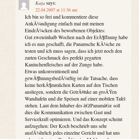
says:
Katja
22.04.2007 at 11:36 am
Ich bin so frei und kommentiere diese
AnkÃ¼ndigung einfach mal mit meinen
EindrÃ¼cken des beworbenen Objektes:
Gut zweieinhalb Wochen nach der ErÃ¶ffnung habe
ich es nun geschafft, die Panamsche KÃ¼che zu
testen und ich muss sagen, dass ich jetzt noch den
zarten Geschmack des perfekt gegarten
Kaninchenfleisches auf der Zunge habe.
Etwas unkonventionell und
gewÃ¶hnungsbedÃ¼rftig ist die Tatsache, dass
keine herkÃ¶mmlichen Karten auf den Tischen
ausliegen, sondern die GetrÃ¤nke an groÃŸen
Wandtafeln und die Speisen auf einer mobilen Tafel
stehen. Laut dem Inhaber des â€žPanamâ€œ soll
dies die Kommunikation zwischen Gast und
Servicekraft optimieren. Und das Konzept scheint
aufzugehen: Der Koch beschrieb uns sehr
ausfÃ¼hrlich jedes einzelne Gericht und hat uns