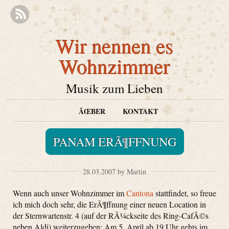
Wir nennen es
Wohnzimmer
Musik zum Lieben
ÃŒBER
KONTAKT
PANAM ERÃ¶FFNUNG
28.03.2007 by Martin
Wenn auch unser Wohnzimmer im
Cantona
stattfindet, so freue
ich mich doch sehr, die ErÃ¶ffnung einer neuen Location in
der Sternwartenstr. 4 (auf der RÃ¼ckseite des Ring-CafÃ©s
neben Aldi) weiterzugeben: Am 5. April ab 19 Uhr gehts im